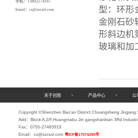
手机：13802574167
型：环形
Email：cs@szcssl.com
金刚石砂
形斜边机
玻璃和加
关于创胜
产品中心
公
Copyright ©Shenzhen Bao'an District Chuangsheng Jingang 
Add：Block A,2/F,Huangmabu Jin gangshanbian 3Rd Indust
Fax：0755-27483919
Email：cs@szcssl.com
粤ICP备17074295号