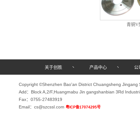
青铜V
关于创胜
产品中心
公
Copyright ©Shenzhen Bao'an District Chuangsheng Jingang 
Add：Block A,2/F,Huangmabu Jin gangshanbian 3Rd Indust
Fax：0755-27483919
Email：cs@szcssl.com
粤ICP备17074295号